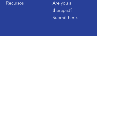
Recursos
Are you a
therapist?
Submit here.
Empezar
Contáctenos
Comience una prueba gratuita
Ver demostración
Preguntas frecuentes