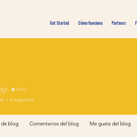
Get Started
Cómo funciona
Partners
ji
Editor
es
0
seguidos
 de blog
Comentarios del blog
Me gusta del blog